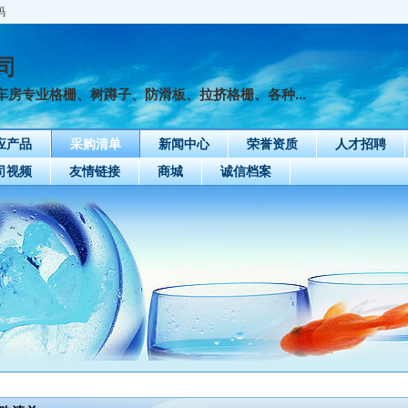
码
司
房专业格栅、树蹲子、防滑板、拉挤格栅、各种...
应产品
采购清单
新闻中心
荣誉资质
人才招聘
司视频
友情链接
商城
诚信档案